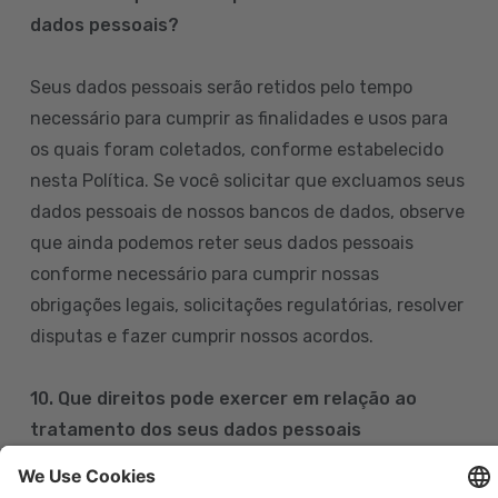
dados pessoais?
Seus dados pessoais serão retidos pelo tempo
necessário para cumprir as finalidades e usos para
os quais foram coletados, conforme estabelecido
nesta Política. Se você solicitar que excluamos seus
dados pessoais de nossos bancos de dados, observe
que ainda podemos reter seus dados pessoais
conforme necessário para cumprir nossas
obrigações legais, solicitações regulatórias, resolver
disputas e fazer cumprir nossos acordos.
10. Que direitos pode exercer em relação ao
tratamento dos seus dados pessoais
Pode exercer os seus direitos de acesso, retificação,