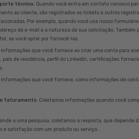
porte técnico
. Quando você entra em contato conosco par
ento ao cliente, são registrados os tickets e outros registr
lacionadas. Por exemplo, quando você usa nosso formulário
ndereço de e-mail e a natureza de sua solicitação. Também
or, se você optar por fornecê-las.
informações que você fornece ao criar uma conta para aces
país de residência, perfil do LinkedIn, certificações fornec
s.
s informações que você fornece, como informações de conta
 e faturamento
. Coletamos informações quando você comp
onde a uma pesquisa, coletamos a resposta, que depende d
o e satisfação com um produto ou serviço.