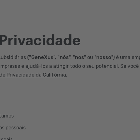
 Privacidade
subsidiárias
("GeneXus", "nós", "nos
" ou "
nosso
") é uma em
mpresas e ajudá-los a atingir todo o seu potencial. Se você
 de Privacidade da Califórnia
.
etamos
os pessoais
ssoais