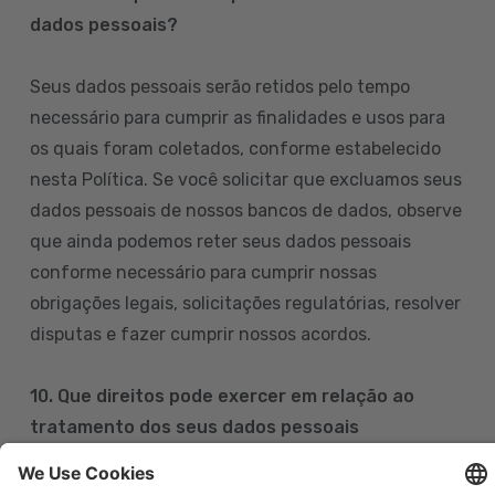
dados pessoais?
Seus dados pessoais serão retidos pelo tempo
necessário para cumprir as finalidades e usos para
os quais foram coletados, conforme estabelecido
nesta Política. Se você solicitar que excluamos seus
dados pessoais de nossos bancos de dados, observe
que ainda podemos reter seus dados pessoais
conforme necessário para cumprir nossas
obrigações legais, solicitações regulatórias, resolver
disputas e fazer cumprir nossos acordos.
10. Que direitos pode exercer em relação ao
tratamento dos seus dados pessoais
Pode exercer os seus direitos de acesso, retificação,