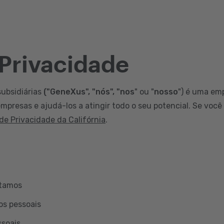
 Privacidade
subsidiárias
("GeneXus", "nós", "nos
" ou "
nosso
") é uma em
mpresas e ajudá-los a atingir todo o seu potencial. Se você
 de Privacidade da Califórnia
.
etamos
os pessoais
ssoais