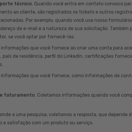
porte técnico
. Quando você entra em contato conosco par
ento ao cliente, são registrados os tickets e outros registr
lacionadas. Por exemplo, quando você usa nosso formulário
ndereço de e-mail e a natureza de sua solicitação. Também
or, se você optar por fornecê-las.
informações que você fornece ao criar uma conta para aces
país de residência, perfil do LinkedIn, certificações fornec
s.
s informações que você fornece, como informações de conta
 e faturamento
. Coletamos informações quando você comp
onde a uma pesquisa, coletamos a resposta, que depende d
o e satisfação com um produto ou serviço.