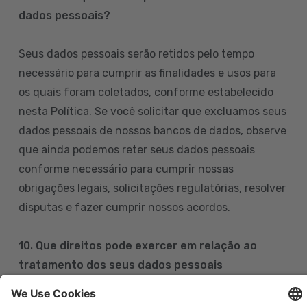
dados pessoais?
Seus dados pessoais serão retidos pelo tempo
necessário para cumprir as finalidades e usos para
os quais foram coletados, conforme estabelecido
nesta Política. Se você solicitar que excluamos seus
dados pessoais de nossos bancos de dados, observe
que ainda podemos reter seus dados pessoais
conforme necessário para cumprir nossas
obrigações legais, solicitações regulatórias, resolver
disputas e fazer cumprir nossos acordos.
10. Que direitos pode exercer em relação ao
tratamento dos seus dados pessoais
Pode exercer os seus direitos de acesso, retificação,