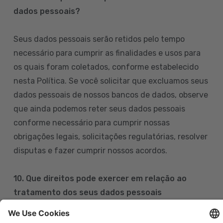
dados pessoais?
Seus dados pessoais serão retidos pelo tempo
necessário para cumprir as finalidades e usos para
os quais foram coletados, conforme estabelecido
nesta Política. Se você solicitar que excluamos seus
dados pessoais de nossos bancos de dados, observe
que ainda podemos reter seus dados pessoais
conforme necessário para cumprir nossas
obrigações legais, solicitações regulatórias, resolver
disputas e fazer cumprir nossos acordos.
10. Que direitos pode exercer em relação ao
tratamento dos seus dados pessoais
Pode exercer os seus direitos de acesso, retificação,