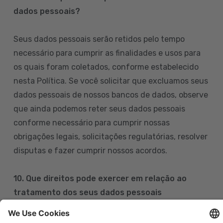
dados pessoais?
Seus dados pessoais serão retidos pelo tempo
necessário para cumprir as finalidades e usos para
os quais foram coletados, conforme estabelecido
nesta Política. Se você solicitar que excluamos seus
dados pessoais de nossos bancos de dados, observe
que ainda podemos reter seus dados pessoais
conforme necessário para cumprir nossas
obrigações legais, solicitações regulatórias, resolver
disputas e fazer cumprir nossos acordos.
10. Que direitos pode exercer em relação ao
tratamento dos seus dados pessoais
Pode exercer os seus direitos de acesso, retificação,