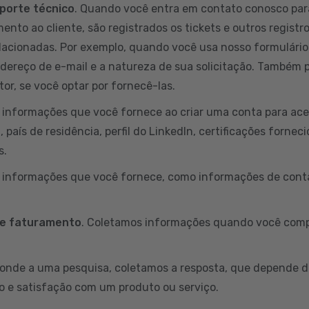
porte técnico
. Quando você entra em contato conosco par
ento ao cliente, são registrados os tickets e outros registr
lacionadas. Por exemplo, quando você usa nosso formulário
ndereço de e-mail e a natureza de sua solicitação. Também
or, se você optar por fornecê-las.
informações que você fornece ao criar uma conta para aces
país de residência, perfil do LinkedIn, certificações fornec
s.
s informações que você fornece, como informações de conta
 e faturamento
. Coletamos informações quando você comp
onde a uma pesquisa, coletamos a resposta, que depende d
o e satisfação com um produto ou serviço.