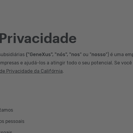
 Privacidade
subsidiárias
("GeneXus", "nós", "nos
" ou "
nosso
") é uma em
mpresas e ajudá-los a atingir todo o seu potencial. Se você
 de Privacidade da Califórnia
.
etamos
os pessoais
ssoais