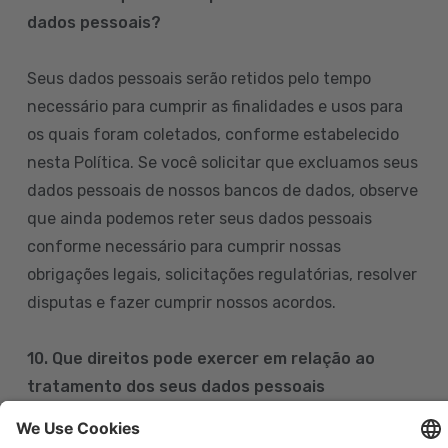
dados pessoais?
Seus dados pessoais serão retidos pelo tempo
necessário para cumprir as finalidades e usos para
os quais foram coletados, conforme estabelecido
nesta Política. Se você solicitar que excluamos seus
dados pessoais de nossos bancos de dados, observe
que ainda podemos reter seus dados pessoais
conforme necessário para cumprir nossas
obrigações legais, solicitações regulatórias, resolver
disputas e fazer cumprir nossos acordos.
10. Que direitos pode exercer em relação ao
tratamento dos seus dados pessoais
Pode exercer os seus direitos de acesso, retificação,