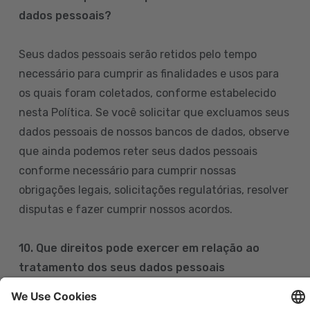
dados pessoais?
Seus dados pessoais serão retidos pelo tempo
necessário para cumprir as finalidades e usos para
os quais foram coletados, conforme estabelecido
nesta Política. Se você solicitar que excluamos seus
dados pessoais de nossos bancos de dados, observe
que ainda podemos reter seus dados pessoais
conforme necessário para cumprir nossas
obrigações legais, solicitações regulatórias, resolver
disputas e fazer cumprir nossos acordos.
10. Que direitos pode exercer em relação ao
tratamento dos seus dados pessoais
Pode exercer os seus direitos de acesso, retificação,