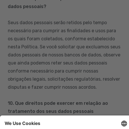
dados pessoais?
Seus dados pessoais serão retidos pelo tempo
necessário para cumprir as finalidades e usos para
os quais foram coletados, conforme estabelecido
nesta Política. Se você solicitar que excluamos seus
dados pessoais de nossos bancos de dados, observe
que ainda podemos reter seus dados pessoais
conforme necessário para cumprir nossas
obrigações legais, solicitações regulatórias, resolver
disputas e fazer cumprir nossos acordos.
10. Que direitos pode exercer em relação ao
tratamento dos seus dados pessoais
Pode exercer os seus direitos de acesso, retificação,