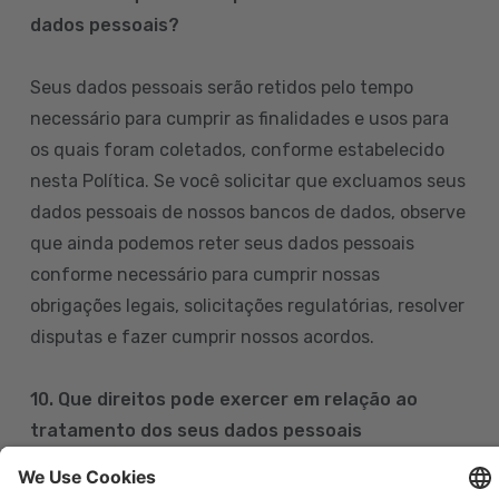
dados pessoais?
Seus dados pessoais serão retidos pelo tempo
necessário para cumprir as finalidades e usos para
os quais foram coletados, conforme estabelecido
nesta Política. Se você solicitar que excluamos seus
dados pessoais de nossos bancos de dados, observe
que ainda podemos reter seus dados pessoais
conforme necessário para cumprir nossas
obrigações legais, solicitações regulatórias, resolver
disputas e fazer cumprir nossos acordos.
10. Que direitos pode exercer em relação ao
tratamento dos seus dados pessoais
Pode exercer os seus direitos de acesso, retificação,