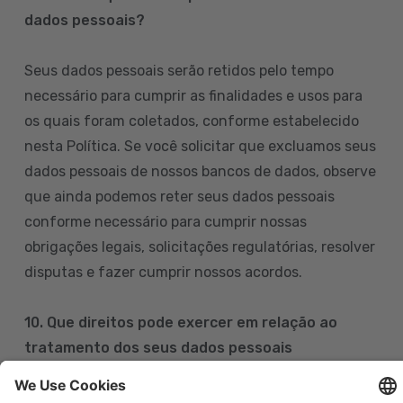
dados pessoais?
Seus dados pessoais serão retidos pelo tempo
necessário para cumprir as finalidades e usos para
os quais foram coletados, conforme estabelecido
nesta Política. Se você solicitar que excluamos seus
dados pessoais de nossos bancos de dados, observe
que ainda podemos reter seus dados pessoais
conforme necessário para cumprir nossas
obrigações legais, solicitações regulatórias, resolver
disputas e fazer cumprir nossos acordos.
10. Que direitos pode exercer em relação ao
tratamento dos seus dados pessoais
Pode exercer os seus direitos de acesso, retificação,