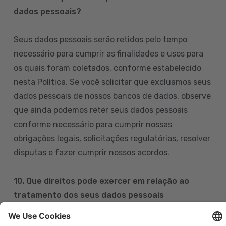
dados pessoais?
Seus dados pessoais serão retidos pelo tempo
necessário para cumprir as finalidades e usos para
os quais foram coletados, conforme estabelecido
nesta Política. Se você solicitar que excluamos seus
dados pessoais de nossos bancos de dados, observe
que ainda podemos reter seus dados pessoais
conforme necessário para cumprir nossas
obrigações legais, solicitações regulatórias, resolver
disputas e fazer cumprir nossos acordos.
10. Que direitos pode exercer em relação ao
tratamento dos seus dados pessoais
Pode exercer os seus direitos de acesso, retificação,