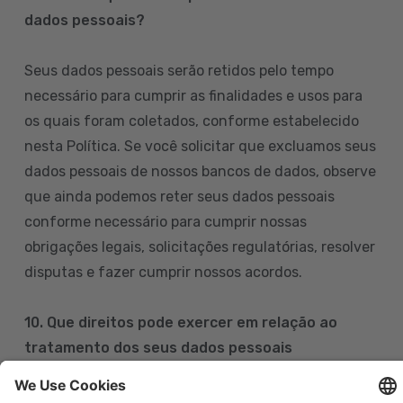
dados pessoais?
Seus dados pessoais serão retidos pelo tempo
necessário para cumprir as finalidades e usos para
os quais foram coletados, conforme estabelecido
nesta Política. Se você solicitar que excluamos seus
dados pessoais de nossos bancos de dados, observe
que ainda podemos reter seus dados pessoais
conforme necessário para cumprir nossas
obrigações legais, solicitações regulatórias, resolver
disputas e fazer cumprir nossos acordos.
10. Que direitos pode exercer em relação ao
tratamento dos seus dados pessoais
Pode exercer os seus direitos de acesso, retificação,