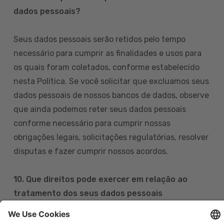
dados pessoais?
Seus dados pessoais serão retidos pelo tempo
necessário para cumprir as finalidades e usos para
os quais foram coletados, conforme estabelecido
nesta Política. Se você solicitar que excluamos seus
dados pessoais de nossos bancos de dados, observe
que ainda podemos reter seus dados pessoais
conforme necessário para cumprir nossas
obrigações legais, solicitações regulatórias, resolver
disputas e fazer cumprir nossos acordos.
10. Que direitos pode exercer em relação ao
tratamento dos seus dados pessoais
Pode exercer os seus direitos de acesso, retificação,