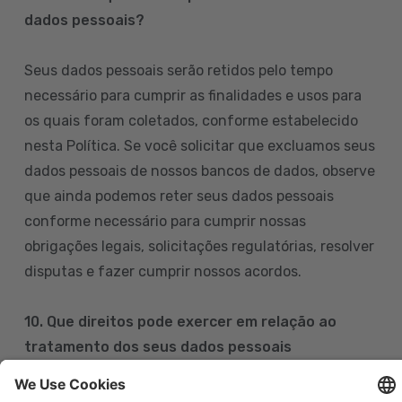
dados pessoais?
Seus dados pessoais serão retidos pelo tempo
necessário para cumprir as finalidades e usos para
os quais foram coletados, conforme estabelecido
nesta Política. Se você solicitar que excluamos seus
dados pessoais de nossos bancos de dados, observe
que ainda podemos reter seus dados pessoais
conforme necessário para cumprir nossas
obrigações legais, solicitações regulatórias, resolver
disputas e fazer cumprir nossos acordos.
10. Que direitos pode exercer em relação ao
tratamento dos seus dados pessoais
Pode exercer os seus direitos de acesso, retificação,