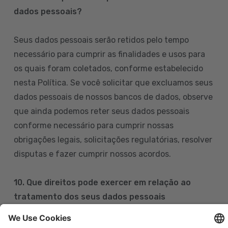
dados pessoais?
Seus dados pessoais serão retidos pelo tempo
necessário para cumprir as finalidades e usos para
os quais foram coletados, conforme estabelecido
nesta Política. Se você solicitar que excluamos seus
dados pessoais de nossos bancos de dados, observe
que ainda podemos reter seus dados pessoais
conforme necessário para cumprir nossas
obrigações legais, solicitações regulatórias, resolver
disputas e fazer cumprir nossos acordos.
10. Que direitos pode exercer em relação ao
tratamento dos seus dados pessoais
Pode exercer os seus direitos de acesso, retificação,