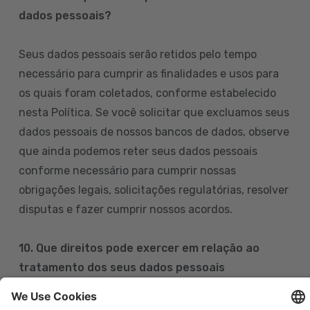
dados pessoais?
Seus dados pessoais serão retidos pelo tempo
necessário para cumprir as finalidades e usos para
os quais foram coletados, conforme estabelecido
nesta Política. Se você solicitar que excluamos seus
dados pessoais de nossos bancos de dados, observe
que ainda podemos reter seus dados pessoais
conforme necessário para cumprir nossas
obrigações legais, solicitações regulatórias, resolver
disputas e fazer cumprir nossos acordos.
10. Que direitos pode exercer em relação ao
tratamento dos seus dados pessoais
Pode exercer os seus direitos de acesso, retificação,