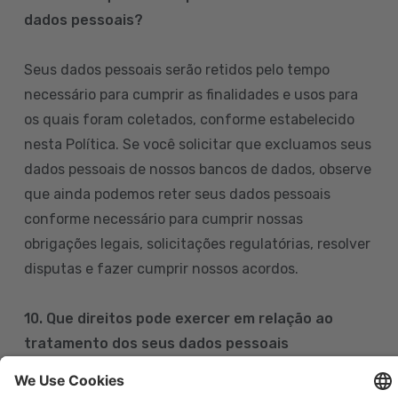
dados pessoais?
Seus dados pessoais serão retidos pelo tempo
necessário para cumprir as finalidades e usos para
os quais foram coletados, conforme estabelecido
nesta Política. Se você solicitar que excluamos seus
dados pessoais de nossos bancos de dados, observe
que ainda podemos reter seus dados pessoais
conforme necessário para cumprir nossas
obrigações legais, solicitações regulatórias, resolver
disputas e fazer cumprir nossos acordos.
10. Que direitos pode exercer em relação ao
tratamento dos seus dados pessoais
Pode exercer os seus direitos de acesso, retificação,