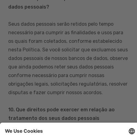
dados pessoais?
Seus dados pessoais serão retidos pelo tempo
necessário para cumprir as finalidades e usos para
os quais foram coletados, conforme estabelecido
nesta Política. Se você solicitar que excluamos seus
dados pessoais de nossos bancos de dados, observe
que ainda podemos reter seus dados pessoais
conforme necessário para cumprir nossas
obrigações legais, solicitações regulatórias, resolver
disputas e fazer cumprir nossos acordos.
10. Que direitos pode exercer em relação ao
tratamento dos seus dados pessoais
Pode exercer os seus direitos de acesso, retificação,