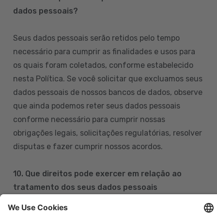
dados pessoais?
Seus dados pessoais serão retidos pelo tempo
necessário para cumprir as finalidades e usos para
os quais foram coletados, conforme estabelecido
nesta Política. Se você solicitar que excluamos seus
dados pessoais de nossos bancos de dados, observe
que ainda podemos reter seus dados pessoais
conforme necessário para cumprir nossas
obrigações legais, solicitações regulatórias, resolver
disputas e fazer cumprir nossos acordos.
10. Que direitos pode exercer em relação ao
tratamento dos seus dados pessoais
Pode exercer os seus direitos de acesso, retificação,