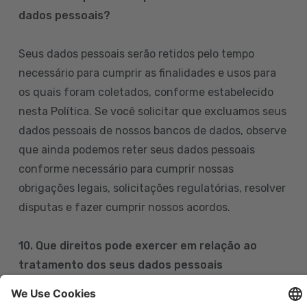
dados pessoais?
Seus dados pessoais serão retidos pelo tempo
necessário para cumprir as finalidades e usos para
os quais foram coletados, conforme estabelecido
nesta Política. Se você solicitar que excluamos seus
dados pessoais de nossos bancos de dados, observe
que ainda podemos reter seus dados pessoais
conforme necessário para cumprir nossas
obrigações legais, solicitações regulatórias, resolver
disputas e fazer cumprir nossos acordos.
10. Que direitos pode exercer em relação ao
tratamento dos seus dados pessoais
Pode exercer os seus direitos de acesso, retificação,