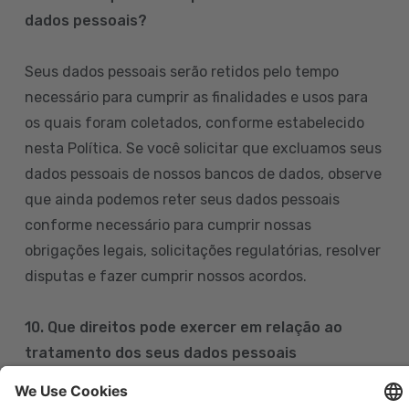
dados pessoais?
Seus dados pessoais serão retidos pelo tempo
necessário para cumprir as finalidades e usos para
os quais foram coletados, conforme estabelecido
nesta Política. Se você solicitar que excluamos seus
dados pessoais de nossos bancos de dados, observe
que ainda podemos reter seus dados pessoais
conforme necessário para cumprir nossas
obrigações legais, solicitações regulatórias, resolver
disputas e fazer cumprir nossos acordos.
10. Que direitos pode exercer em relação ao
tratamento dos seus dados pessoais
Pode exercer os seus direitos de acesso, retificação,