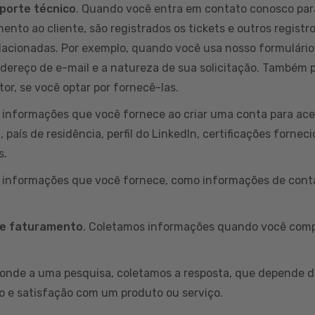
porte técnico
. Quando você entra em contato conosco par
ento ao cliente, são registrados os tickets e outros registr
lacionadas. Por exemplo, quando você usa nosso formulário
ndereço de e-mail e a natureza de sua solicitação. Também
or, se você optar por fornecê-las.
informações que você fornece ao criar uma conta para aces
país de residência, perfil do LinkedIn, certificações fornec
s.
s informações que você fornece, como informações de conta
 e faturamento
. Coletamos informações quando você comp
onde a uma pesquisa, coletamos a resposta, que depende d
o e satisfação com um produto ou serviço.