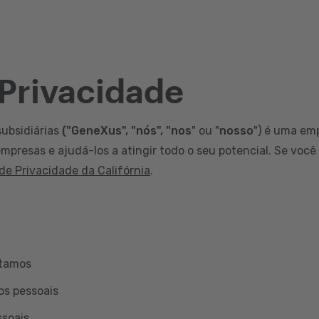
 Privacidade
subsidiárias
("GeneXus", "nós", "nos
" ou "
nosso
") é uma em
mpresas e ajudá-los a atingir todo o seu potencial. Se você
 de Privacidade da Califórnia
.
etamos
os pessoais
ssoais