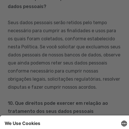
dados pessoais?
Seus dados pessoais serão retidos pelo tempo
necessário para cumprir as finalidades e usos para
os quais foram coletados, conforme estabelecido
nesta Política. Se você solicitar que excluamos seus
dados pessoais de nossos bancos de dados, observe
que ainda podemos reter seus dados pessoais
conforme necessário para cumprir nossas
obrigações legais, solicitações regulatórias, resolver
disputas e fazer cumprir nossos acordos.
10. Que direitos pode exercer em relação ao
tratamento dos seus dados pessoais
Pode exercer os seus direitos de acesso, retificação,