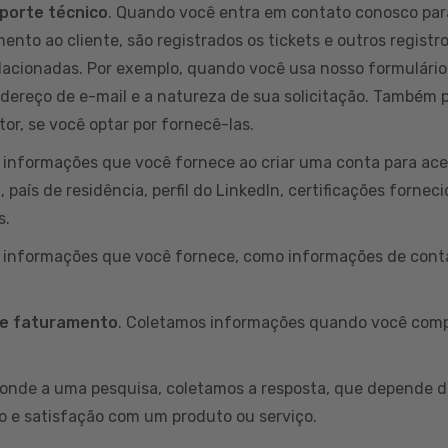
porte técnico
. Quando você entra em contato conosco par
ento ao cliente, são registrados os tickets e outros registr
lacionadas. Por exemplo, quando você usa nosso formulário
ndereço de e-mail e a natureza de sua solicitação. Também
or, se você optar por fornecê-las.
informações que você fornece ao criar uma conta para aces
país de residência, perfil do LinkedIn, certificações fornec
s.
s informações que você fornece, como informações de conta
 e faturamento
. Coletamos informações quando você comp
onde a uma pesquisa, coletamos a resposta, que depende d
o e satisfação com um produto ou serviço.