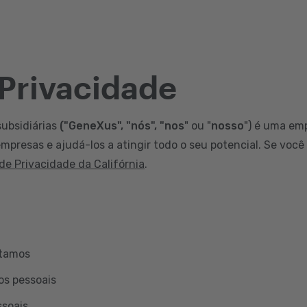
 Privacidade
subsidiárias
("GeneXus", "nós", "nos
" ou "
nosso
") é uma em
mpresas e ajudá-los a atingir todo o seu potencial. Se você
 de Privacidade da Califórnia
.
etamos
os pessoais
ssoais