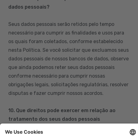
dados pessoais?
Seus dados pessoais serão retidos pelo tempo
necessário para cumprir as finalidades e usos para
os quais foram coletados, conforme estabelecido
nesta Política. Se você solicitar que excluamos seus
dados pessoais de nossos bancos de dados, observe
que ainda podemos reter seus dados pessoais
conforme necessário para cumprir nossas
obrigações legais, solicitações regulatórias, resolver
disputas e fazer cumprir nossos acordos.
10. Que direitos pode exercer em relação ao
tratamento dos seus dados pessoais
Pode exercer os seus direitos de acesso, retificação,