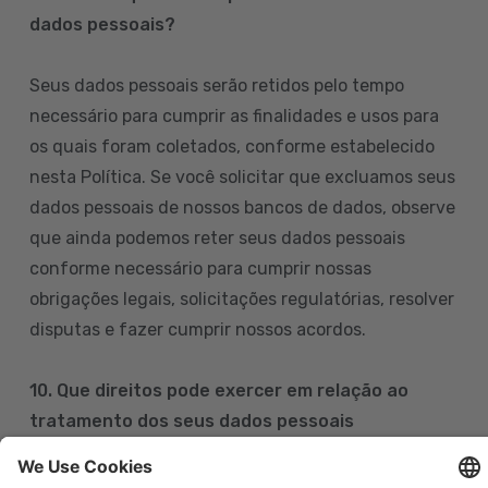
dados pessoais?
Seus dados pessoais serão retidos pelo tempo
necessário para cumprir as finalidades e usos para
os quais foram coletados, conforme estabelecido
nesta Política. Se você solicitar que excluamos seus
dados pessoais de nossos bancos de dados, observe
que ainda podemos reter seus dados pessoais
conforme necessário para cumprir nossas
obrigações legais, solicitações regulatórias, resolver
disputas e fazer cumprir nossos acordos.
10. Que direitos pode exercer em relação ao
tratamento dos seus dados pessoais
Pode exercer os seus direitos de acesso, retificação,