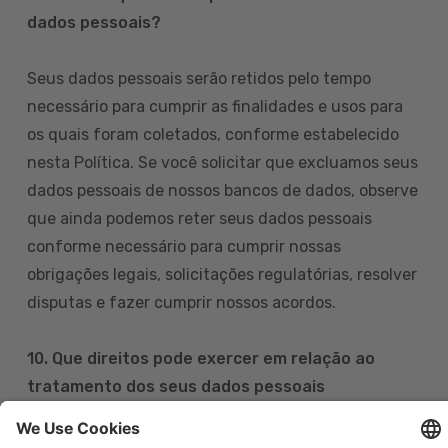
dados pessoais?
Seus dados pessoais serão retidos pelo tempo
necessário para cumprir as finalidades e usos para
os quais foram coletados, conforme estabelecido
nesta Política. Se você solicitar que excluamos seus
dados pessoais de nossos bancos de dados, observe
que ainda podemos reter seus dados pessoais
conforme necessário para cumprir nossas
obrigações legais, solicitações regulatórias, resolver
disputas e fazer cumprir nossos acordos.
10. Que direitos pode exercer em relação ao
tratamento dos seus dados pessoais
Pode exercer os seus direitos de acesso, retificação,