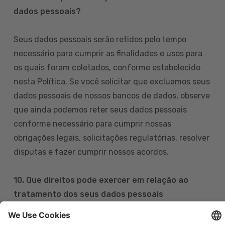
dados pessoais?
Seus dados pessoais serão retidos pelo tempo
necessário para cumprir as finalidades e usos para
os quais foram coletados, conforme estabelecido
nesta Política. Se você solicitar que excluamos seus
dados pessoais de nossos bancos de dados, observe
que ainda podemos reter seus dados pessoais
conforme necessário para cumprir nossas
obrigações legais, solicitações regulatórias, resolver
disputas e fazer cumprir nossos acordos.
10. Que direitos pode exercer em relação ao
tratamento dos seus dados pessoais
Pode exercer os seus direitos de acesso, retificação,