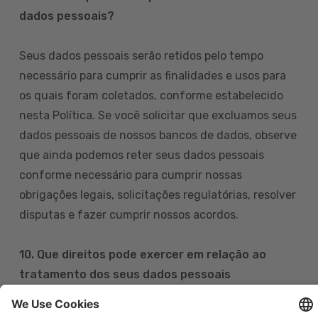
dados pessoais?
Seus dados pessoais serão retidos pelo tempo
necessário para cumprir as finalidades e usos para
os quais foram coletados, conforme estabelecido
nesta Política. Se você solicitar que excluamos seus
dados pessoais de nossos bancos de dados, observe
que ainda podemos reter seus dados pessoais
conforme necessário para cumprir nossas
obrigações legais, solicitações regulatórias, resolver
disputas e fazer cumprir nossos acordos.
10. Que direitos pode exercer em relação ao
tratamento dos seus dados pessoais
Pode exercer os seus direitos de acesso, retificação,