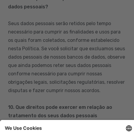
dados pessoais?
Seus dados pessoais serão retidos pelo tempo
necessário para cumprir as finalidades e usos para
os quais foram coletados, conforme estabelecido
nesta Política. Se você solicitar que excluamos seus
dados pessoais de nossos bancos de dados, observe
que ainda podemos reter seus dados pessoais
conforme necessário para cumprir nossas
obrigações legais, solicitações regulatórias, resolver
disputas e fazer cumprir nossos acordos.
10. Que direitos pode exercer em relação ao
tratamento dos seus dados pessoais
Pode exercer os seus direitos de acesso, retificação,