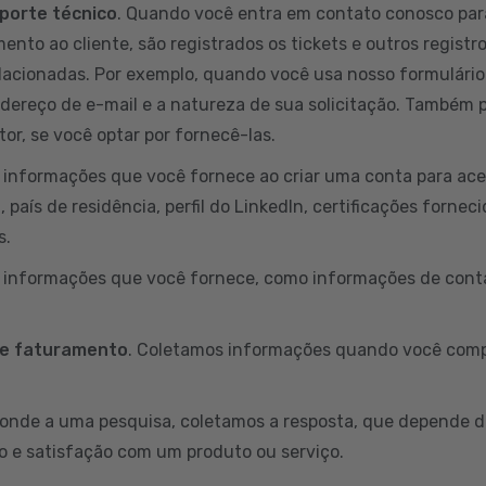
porte técnico
. Quando você entra em contato conosco par
ento ao cliente, são registrados os tickets e outros registr
lacionadas. Por exemplo, quando você usa nosso formulário
ndereço de e-mail e a natureza de sua solicitação. Também
or, se você optar por fornecê-las.
informações que você fornece ao criar uma conta para aces
país de residência, perfil do LinkedIn, certificações fornec
s.
s informações que você fornece, como informações de conta
 e faturamento
. Coletamos informações quando você comp
onde a uma pesquisa, coletamos a resposta, que depende d
o e satisfação com um produto ou serviço.