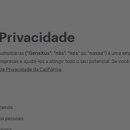
 Privacidade
subsidiárias
("GeneXus", "nós", "nos
" ou "
nosso
") é uma em
mpresas e ajudá-los a atingir todo o seu potencial. Se você
 de Privacidade da Califórnia
.
etamos
os pessoais
ssoais