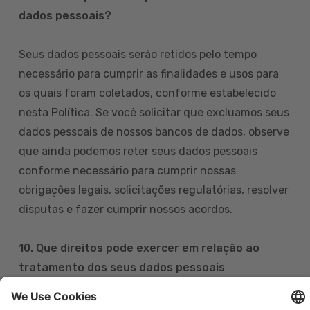
dados pessoais?
Seus dados pessoais serão retidos pelo tempo
necessário para cumprir as finalidades e usos para
os quais foram coletados, conforme estabelecido
nesta Política. Se você solicitar que excluamos seus
dados pessoais de nossos bancos de dados, observe
que ainda podemos reter seus dados pessoais
conforme necessário para cumprir nossas
obrigações legais, solicitações regulatórias, resolver
disputas e fazer cumprir nossos acordos.
10. Que direitos pode exercer em relação ao
tratamento dos seus dados pessoais
Pode exercer os seus direitos de acesso, retificação,