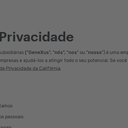
 Privacidade
subsidiárias
("GeneXus", "nós", "nos
" ou "
nosso
") é uma em
mpresas e ajudá-los a atingir todo o seu potencial. Se você
 de Privacidade da Califórnia
.
etamos
os pessoais
ssoais