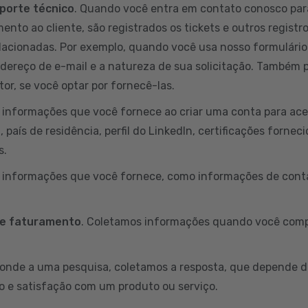
porte técnico
. Quando você entra em contato conosco par
ento ao cliente, são registrados os tickets e outros registr
lacionadas. Por exemplo, quando você usa nosso formulário
ndereço de e-mail e a natureza de sua solicitação. Também
or, se você optar por fornecê-las.
informações que você fornece ao criar uma conta para aces
país de residência, perfil do LinkedIn, certificações fornec
s.
s informações que você fornece, como informações de conta
 e faturamento
. Coletamos informações quando você comp
onde a uma pesquisa, coletamos a resposta, que depende d
o e satisfação com um produto ou serviço.