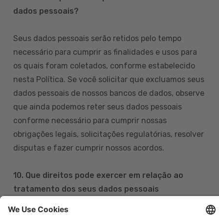
dados pessoais?
Seus dados pessoais serão retidos pelo tempo
necessário para cumprir as finalidades e usos para
os quais foram coletados, conforme estabelecido
nesta Política. Se você solicitar que excluamos seus
dados pessoais de nossos bancos de dados, observe
que ainda podemos reter seus dados pessoais
conforme necessário para cumprir nossas
obrigações legais, solicitações regulatórias, resolver
disputas e fazer cumprir nossos acordos.
10. Que direitos pode exercer em relação ao
tratamento dos seus dados pessoais
Pode exercer os seus direitos de acesso, retificação,