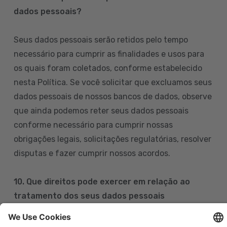
dados pessoais?
Seus dados pessoais serão retidos pelo tempo
necessário para cumprir as finalidades e usos para
os quais foram coletados, conforme estabelecido
nesta Política. Se você solicitar que excluamos seus
dados pessoais de nossos bancos de dados, observe
que ainda podemos reter seus dados pessoais
conforme necessário para cumprir nossas
obrigações legais, solicitações regulatórias, resolver
disputas e fazer cumprir nossos acordos.
10. Que direitos pode exercer em relação ao
tratamento dos seus dados pessoais
Pode exercer os seus direitos de acesso, retificação,