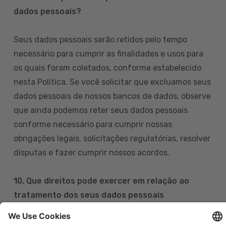
dados pessoais?
Seus dados pessoais serão retidos pelo tempo
necessário para cumprir as finalidades e usos para
os quais foram coletados, conforme estabelecido
nesta Política. Se você solicitar que excluamos seus
dados pessoais de nossos bancos de dados, observe
que ainda podemos reter seus dados pessoais
conforme necessário para cumprir nossas
obrigações legais, solicitações regulatórias, resolver
disputas e fazer cumprir nossos acordos.
10. Que direitos pode exercer em relação ao
tratamento dos seus dados pessoais
Pode exercer os seus direitos de acesso, retificação,