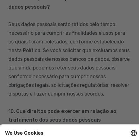
dados pessoais?
Seus dados pessoais serão retidos pelo tempo
necessário para cumprir as finalidades e usos para
os quais foram coletados, conforme estabelecido
nesta Política. Se você solicitar que excluamos seus
dados pessoais de nossos bancos de dados, observe
que ainda podemos reter seus dados pessoais
conforme necessário para cumprir nossas
obrigações legais, solicitações regulatórias, resolver
disputas e fazer cumprir nossos acordos.
10. Que direitos pode exercer em relação ao
tratamento dos seus dados pessoais
Pode exercer os seus direitos de acesso, retificação,