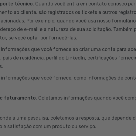
porte técnico
. Quando você entra em contato conosco par
ento ao cliente, são registrados os tickets e outros registr
lacionadas. Por exemplo, quando você usa nosso formulário
ndereço de e-mail e a natureza de sua solicitação. Também
or, se você optar por fornecê-las.
informações que você fornece ao criar uma conta para aces
país de residência, perfil do LinkedIn, certificações fornec
s.
s informações que você fornece, como informações de conta
 e faturamento
. Coletamos informações quando você comp
onde a uma pesquisa, coletamos a resposta, que depende d
o e satisfação com um produto ou serviço.