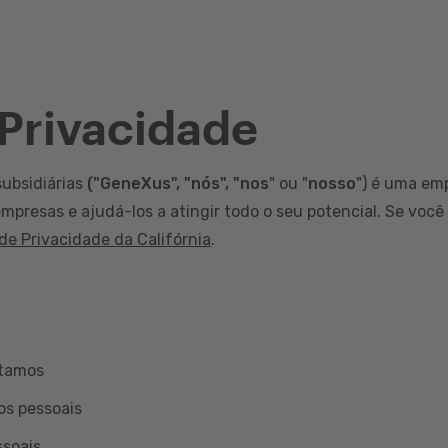
 Privacidade
subsidiárias
("GeneXus", "nós", "nos
" ou "
nosso
") é uma em
mpresas e ajudá-los a atingir todo o seu potencial. Se você
 de Privacidade da Califórnia
.
etamos
os pessoais
ssoais