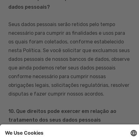
dados pessoais?
Seus dados pessoais serão retidos pelo tempo
necessário para cumprir as finalidades e usos para
os quais foram coletados, conforme estabelecido
nesta Política. Se você solicitar que excluamos seus
dados pessoais de nossos bancos de dados, observe
que ainda podemos reter seus dados pessoais
conforme necessário para cumprir nossas
obrigações legais, solicitações regulatórias, resolver
disputas e fazer cumprir nossos acordos.
10. Que direitos pode exercer em relação ao
tratamento dos seus dados pessoais
Pode exercer os seus direitos de acesso, retificação,