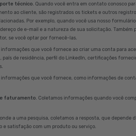
porte técnico
. Quando você entra em contato conosco par
ento ao cliente, são registrados os tickets e outros registr
lacionadas. Por exemplo, quando você usa nosso formulário
ndereço de e-mail e a natureza de sua solicitação. Também
or, se você optar por fornecê-las.
informações que você fornece ao criar uma conta para aces
país de residência, perfil do LinkedIn, certificações fornec
s.
s informações que você fornece, como informações de conta
 e faturamento
. Coletamos informações quando você comp
onde a uma pesquisa, coletamos a resposta, que depende d
o e satisfação com um produto ou serviço.