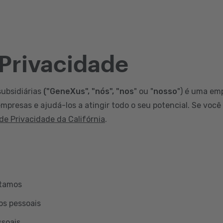
 Privacidade
subsidiárias
("GeneXus", "nós", "nos
" ou "
nosso
") é uma em
mpresas e ajudá-los a atingir todo o seu potencial. Se você
 de Privacidade da Califórnia
.
etamos
os pessoais
ssoais