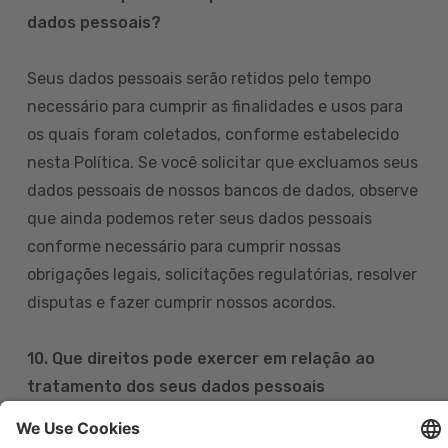
dados pessoais?
Seus dados pessoais serão retidos pelo tempo
necessário para cumprir as finalidades e usos para
os quais foram coletados, conforme estabelecido
nesta Política. Se você solicitar que excluamos seus
dados pessoais de nossos bancos de dados, observe
que ainda podemos reter seus dados pessoais
conforme necessário para cumprir nossas
obrigações legais, solicitações regulatórias, resolver
disputas e fazer cumprir nossos acordos.
10. Que direitos pode exercer em relação ao
tratamento dos seus dados pessoais
Pode exercer os seus direitos de acesso, retificação,