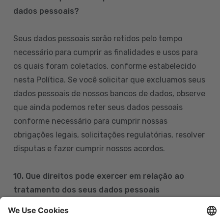
dados pessoais?
Seus dados pessoais serão retidos pelo tempo
necessário para cumprir as finalidades e usos para
os quais foram coletados, conforme estabelecido
nesta Política. Se você solicitar que excluamos seus
dados pessoais de nossos bancos de dados, observe
que ainda podemos reter seus dados pessoais
conforme necessário para cumprir nossas
obrigações legais, solicitações regulatórias, resolver
disputas e fazer cumprir nossos acordos.
10. Que direitos pode exercer em relação ao
tratamento dos seus dados pessoais
Pode exercer os seus direitos de acesso, retificação,