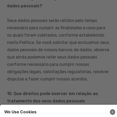
dados pessoais?
Seus dados pessoais serão retidos pelo tempo
necessário para cumprir as finalidades e usos para
os quais foram coletados, conforme estabelecido
nesta Política. Se você solicitar que excluamos seus
dados pessoais de nossos bancos de dados, observe
que ainda podemos reter seus dados pessoais
conforme necessário para cumprir nossas
obrigações legais, solicitações regulatórias, resolver
disputas e fazer cumprir nossos acordos.
10. Que direitos pode exercer em relação ao
tratamento dos seus dados pessoais
Pode exercer os seus direitos de acesso, retificação,