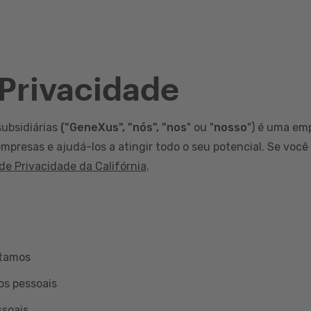
 Privacidade
subsidiárias
("GeneXus", "nós", "nos
" ou "
nosso
") é uma em
mpresas e ajudá-los a atingir todo o seu potencial. Se você
 de Privacidade da Califórnia
.
etamos
os pessoais
ssoais