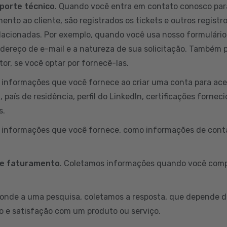
porte técnico
. Quando você entra em contato conosco par
ento ao cliente, são registrados os tickets e outros registr
lacionadas. Por exemplo, quando você usa nosso formulário
ndereço de e-mail e a natureza de sua solicitação. Também
or, se você optar por fornecê-las.
informações que você fornece ao criar uma conta para aces
país de residência, perfil do LinkedIn, certificações fornec
s.
s informações que você fornece, como informações de conta
 e faturamento
. Coletamos informações quando você comp
onde a uma pesquisa, coletamos a resposta, que depende d
o e satisfação com um produto ou serviço.