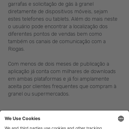
garrafas e solicitação de gás à granel
diretamente de dispositivos móveis, sejam
estes telefones ou tablets. Além do mais neste
o usuário pode encontrar a localização dos
diferentes pontos de vendas bem como
também os canais de comunicação com a
Riogas.
Com menos de dois meses de publicação a
aplicação já conta com milhares de downloads
em ambas plataformas e já foi amplamente
aceita por clientes frequentes que compram à
granel ou supermercados.
Apple store