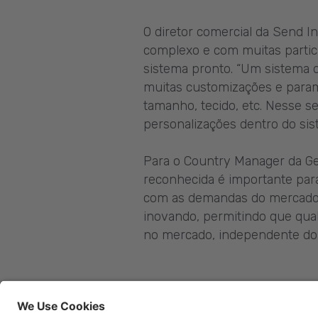
O diretor comercial da Send I
complexo e com muitas particu
sistema pronto. “Um sistema 
muitas customizações e parame
tamanho, tecido, etc. Nesse s
personalizações dentro do sis
Para o Country Manager da Ge
reconhecida é importante par
com as demandas do mercado.
inovando, permitindo que qua
no mercado, independente do s