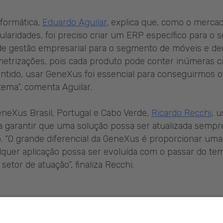
nformática,
Eduardo Aguilar
, explica que, como o merc
laridades, foi preciso criar um ERP específico para o 
de gestão empresarial para o segmento de móveis e dec
trizações, pois cada produto pode conter inúmeras ca
entido, usar GeneXus foi essencial para conseguirmos o
tema”, comenta Aguilar.
neXus Brasil, Portugal e Cabo Verde,
Ricardo Recchi
, 
a garantir que uma solução possa ser atualizada sempr
 “O grande diferencial da GeneXus é proporcionar um
lquer aplicação possa ser evoluída com o passar do te
etor de atuação”, finaliza Recchi.