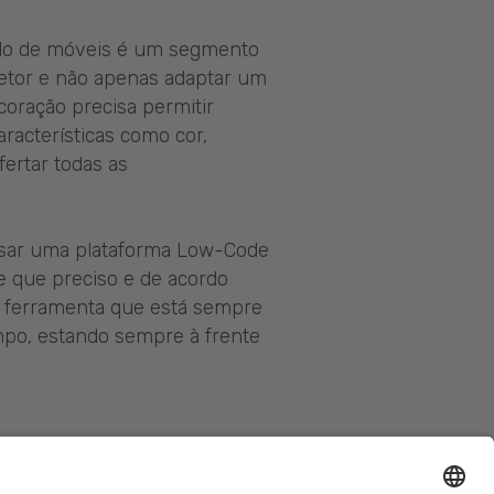
ado de móveis é um segmento
setor e não apenas adaptar um
oração precisa permitir
racterísticas como cor,
fertar todas as
usar uma plataforma Low-Code
e que preciso e de acordo
a ferramenta que está sempre
mpo, estando sempre à frente