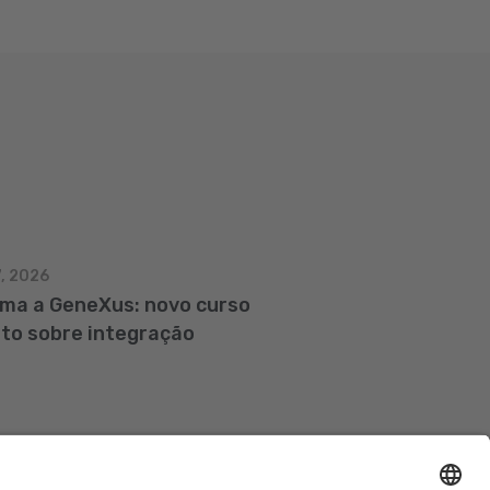
7, 2026
gma a GeneXus: novo curso
ito sobre integração