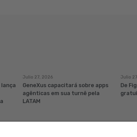
Julio 27, 2026
Julio 2
 lança
GeneXus capacitará sobre apps
De Fi
agênticas em sua turnê pela
gratu
ia
LATAM