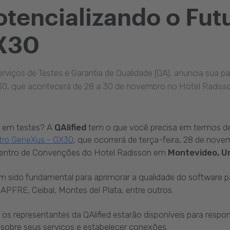
otencializando o Fut
GX30
serviços de Testes e Garantia de Qualidade (QA), anuncia sua 
30, que acontecerá de 28 a 30 de novembro no Hotel Radis
s em testes? A
QAlified
tem o que você precisa em termos de 
, que ocorrerá de terça-feira, 28 de nove
tro GeneXus - GX30
Centro de Convenções do Hotel Radisson em
Montevideo, U
m sido fundamental para aprimorar a qualidade do software
PFRE, Ceibal, Montes del Plata, entre outros.
 os representantes da QAlified estarão disponíveis para respo
sobre seus serviços e estabelecer conexões.