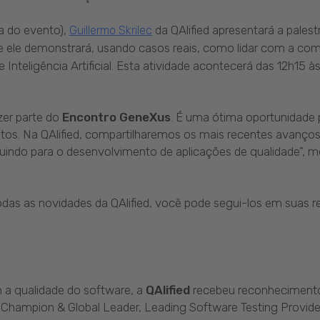
a do evento),
da QAlified apresentará a palestr
Guillermo Skrilec
de ele demonstrará, usando casos reais, como lidar com a co
Inteligência Artificial. Esta atividade acontecerá das 12h15 
er parte do
Encontro GeneXus
. É uma ótima oportunidade
. Na QAlified, compartilharemos os mais recentes avanços em 
uindo para o desenvolvimento de aplicações de qualidade", m
das as novidades da QAlified, você pode segui-los em suas re
a qualidade do software, a
QAlified
recebeu reconhecimento 
Champion & Global Leader, Leading Software Testing Provider