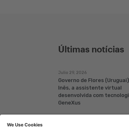
Últimas notícias
Julio 29, 2026
Governo de Flores (Uruguai)
Inês, a assistente virtual
desenvolvida com tecnolog
GeneXus